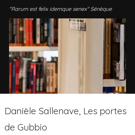
"Rarum est felix idemque senex" Sénèque
Danièle Sallenave, Les portes
de Gubbio