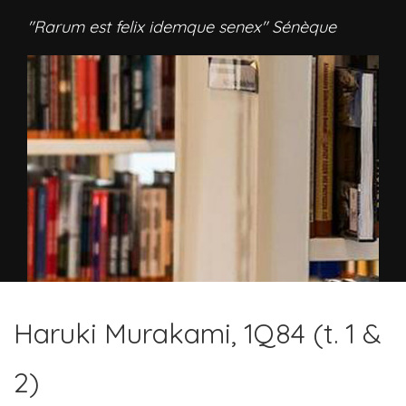
"Rarum est felix idemque senex" Sénèque
Haruki Murakami, 1Q84 (t. 1 &
2)