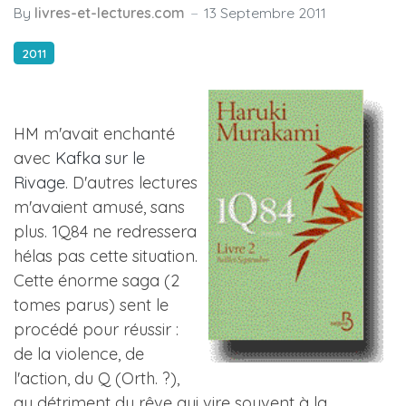
By
livres-et-lectures.com
13 Septembre 2011
2011
HM m'avait enchanté
avec
Kafka sur le
Rivage
. D'autres lectures
m'avaient amusé, sans
plus. 1Q84 ne redressera
hélas pas cette situation.
Cette énorme saga (2
tomes parus) sent le
procédé pour réussir :
de la violence, de
l'action, du Q (Orth. ?),
au détriment du rêve qui vire souvent à la