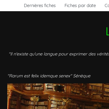
Dernières fiches
Fiches par date
C
"Il n'existe qu'une langue pour exprimer des vérité
"Rarum est felix idemque senex" Sénèque