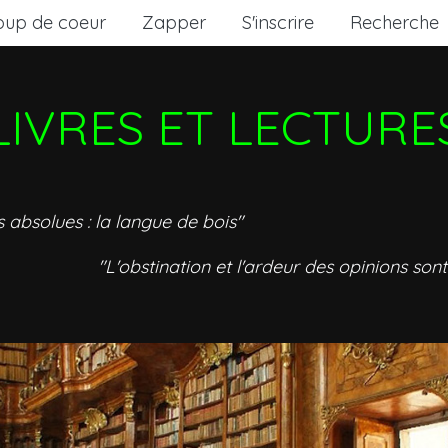
oup de coeur
Zapper
S'inscrire
Recherche
LIVRES ET LECTURE
s absolues : la langue de bois"
"L'obstination et l'ardeur des opinions sont