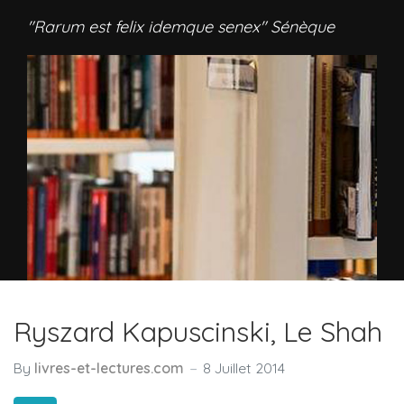
"Rarum est felix idemque senex" Sénèque
Ryszard Kapuscinski, Le Shah
By
livres-et-lectures.com
8 Juillet 2014