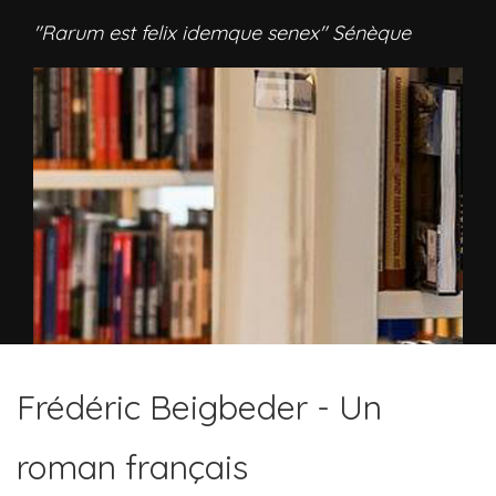
"Rarum est felix idemque senex" Sénèque
Frédéric Beigbeder - Un
roman français