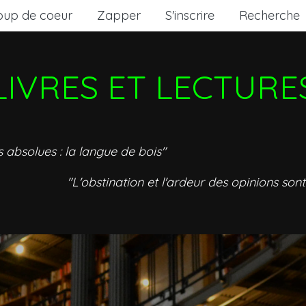
oup de coeur
Zapper
S'inscrire
Recherche
LIVRES ET LECTURE
s absolues : la langue de bois"
"L'obstination et l'ardeur des opinions sont