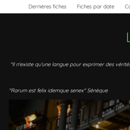
Dernières fiches
Fiches par date
C
"Il n'existe qu'une langue pour exprimer des vérité
"Rarum est felix idemque senex" Sénèque