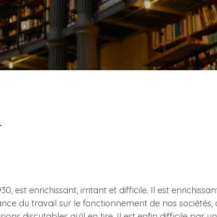
r
1930, est enrichissant, irritant et difficile. Il est enri
ce du travail sur le fonctionnement de nos sociétés, at
sions discutables qu'il en tire. Il est enfin difficile par 