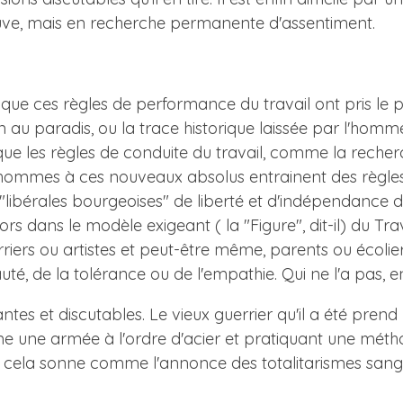
uve, mais en recherche permanente d'assentiment.
que ces règles de performance du travail ont pris le p
n au paradis, ou la trace historique laissée par l'homm
que les règles de conduite du travail, comme la recherch
 hommes à ces nouveaux absolus entrainent des règles
"libérales bourgeoises" de liberté et d'indépendance des
lors dans le modèle exigeant ( la "Figure", dit-il) du Tr
uerriers ou artistes et peut-être même, parents ou écolie
uté, de la tolérance ou de l'empathie. Qui ne l'a pas, e
antes et discutables. Le vieux guerrier qu'il a été pren
mme une armée à l'ordre d'acier et pratiquant une mé
0, cela sonne comme l'annonce des totalitarismes sangla