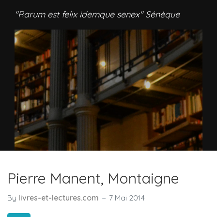
"Rarum est felix idemque senex" Sénèque
Pierre Manent, Montaigne
By
livres-et-lectures.com
7 Mai 2014