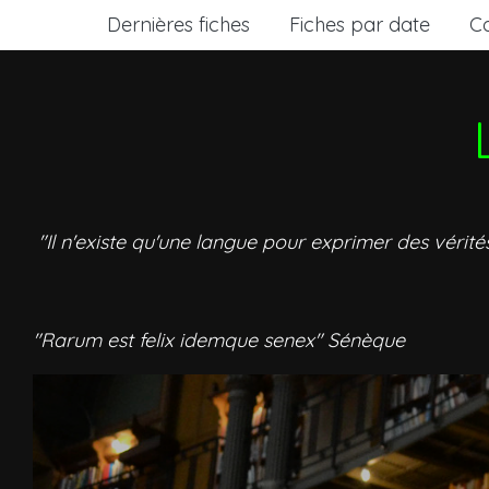
Dernières fiches
Fiches par date
C
"Il n'existe qu'une langue pour exprimer des vérité
"Rarum est felix idemque senex" Sénèque