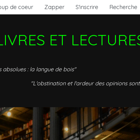
oup de coeur
Zapper
S'inscrire
Recherche
LIVRES ET LECTURE
s absolues : la langue de bois"
"L'obstination et l'ardeur des opinions sont