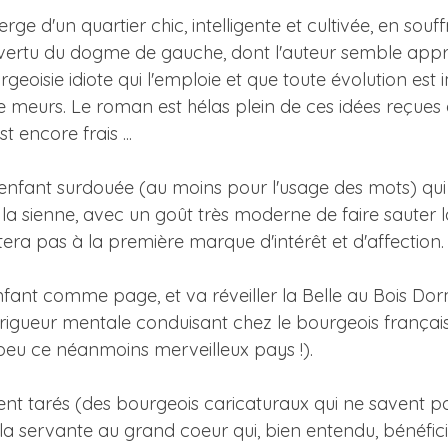
ge d'un quartier chic, intelligente et cultivée, en souf
vertu du dogme de gauche, dont l'auteur semble apprécie
geoisie idiote qui l'emploie et que toute évolution est im
 je meurs. Le roman est hélas plein de ces idées reçu
 encore frais ...
 enfant surdouée (au moins pour l'usage des mots) qui 
la sienne, avec un goût très moderne de faire sauter l
tera pas à la première marque d'intérêt et d'affection.
nfant comme page, et va réveiller la Belle au Bois Dorm
igueur mentale conduisant chez le bourgeois français
peu ce néanmoins merveilleux pays !).
t tarés (des bourgeois caricaturaux qui ne savent pas r
 servante au grand coeur qui, bien entendu, bénéficie