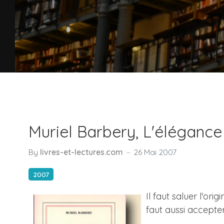
Muriel Barbery, L'élégance
By
livres-et-lectures.com
26 Mai 2007
2007
Il faut saluer l'or
faut aussi accepter