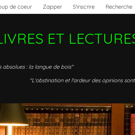
oup de coeur
Zapper
S'inscrire
Recherche
LIVRES ET LECTURE
s absolues : la langue de bois"
"L'obstination et l'ardeur des opinions sont