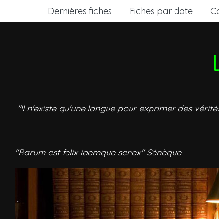
Dernières fiches
Fiches par date
C
"Il n'existe qu'une langue pour exprimer des vérité
"Rarum est felix idemque senex" Sénèque