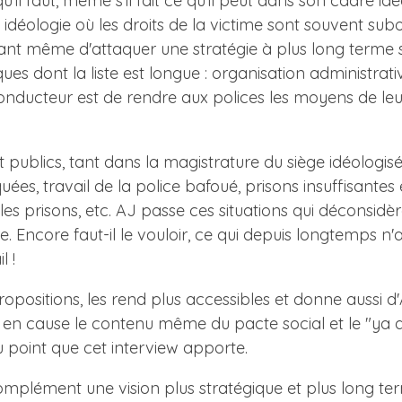
 qu'il faut, même s'il fait ce qu'il peut dans son cadre
, idéologie où les droits de la victime sont souvent su
vant même d'attaquer une stratégie à plus long terme s
s dont la liste est longue : organisation administrati
conducteur est de rendre aux polices les moyens de leu
t publics, tant dans la magistrature du siège idéologis
quées, travail de la police bafoué, prisons insuffisante
s prisons, etc. AJ passe ces situations qui déconsidère
Encore faut-il le vouloir, ce qui depuis longtemps n'a 
l !
opositions, les rend plus accessibles et donne aussi d
nt en cause le contenu même du pacte social et le "ya
 au point que cet interview apporte.
 complément une vision plus stratégique et plus long 