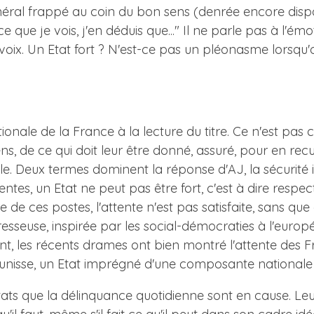
 général frappé au coin du bon sens (denrée encore disp
 ce que je vois, j'en déduis que..." Il ne parle pas à l'é
s voix. Un Etat fort ? N'est-ce pas un pléonasme lorsqu
le de la France à la lecture du titre. Ce n'est pas cela
, de ce qui doit leur être donné, assuré, pour en recueil
e. Deux termes dominent la réponse d'AJ, la sécurité in
entes, un Etat ne peut pas être fort, c'est à dire respe
tre de ces postes, l'attente n'est pas satisfaite, sans qu
aresseuse, inspirée par les social-démocraties à l'europ
tant, les récents drames ont bien montré l'attente des 
es unisse, un Etat imprégné d'une composante nationale 
entats que la délinquance quotidienne sont en cause. Le