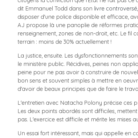
citoyens la conviction que l'Etat ne fait pas ce
dit Emmanuel Todd dans son
livre controversé
disposer d'une police disponible et efficace, a
AJ propose là une panoplie de réformes pratique
renseignement, zones de non-droit, etc. Le fil 
terrain : moins de 30% actuellement !
La justice, ensuite. Les dysfonctionnements son
le ministère public. Récidives, peines non appli
peine pour ne pas avoir à construire de nouvelle
bon sens et souvent simples à mettre en oeuvre. 
d'avoir de beaux principes que de faire le travai
L'entretien avec Natacha Polony précise ces pr
Les deux points abordés sont difficiles, mette
pas. L'exercice est difficile et mérite les mises
Un essai fort intéressant, mais qui appelle en