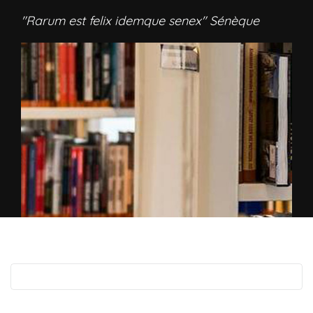
"Rarum est felix idemque senex" Sénèque