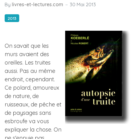
By
livres-et-lectures.com
30 Mai 2013
2013
On savait que les
murs avaient des
oreilles. Les truites
aussi. Pas au même
endroit, cependant.
Ce polard, amoureux
de nature, de
ruisseaux, de pêche et
de paysages sans
esbroufe va vous
expliquer la chose. On
ne s'ennuie pas.