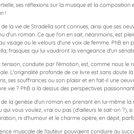
ielle, ses réflexions sur la musique et la composition et
i !
 de la vie de Stradella sont connues, ainsi que ses oeu
nu d'un roman. Ce que l'on en sait, néanmoins, est ple
u visage ou le velours d'une voix de femme. PhB en pr
lla, frasques qui lui vaudront la vengeance d'un sénate
s tension, conduite par l'émotion, est, comme nous le 
le. L'originalité profonde de ce livre est sans doute l
, ses souffrances ou son plaisir et en fait-il une oe
pre vie ? PhB a là dessus des perspectives passionnant
le de la genèse d'un roman en prenant en lui-même la m
qui vous voulez, vrai ou pas (d'ailleurs le sait-on ?), si 
ation, ni d'humour et le charme opère, en dépit, parfoi
périence musicale de l'auteur pouvaient conduire au succ