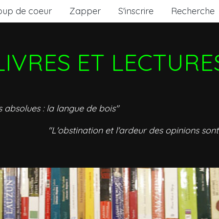
oup de coeur
Zapper
S'inscrire
Recherche
LIVRES ET LECTURE
s absolues : la langue de bois"
"L'obstination et l'ardeur des opinions sont