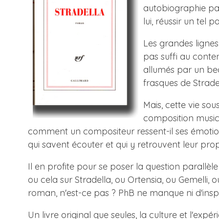
autobiographie part
lui, réussir un tel par
Les grandes lignes
pas suffi au conte
allumés par un bea
frasques de Strade
Mais, cette vie sou
composition musica
comment un compositeur ressent-il ses émotions
qui savent écouter et qui y retrouvent leur pro
Il en profite pour se poser la question parallè
ou cela sur Stradella, ou Ortensia, ou Gemelli, ou 
roman, n'est-ce pas ? PhB ne manque ni d'inspir
Un livre original que seules, la culture et l'ex