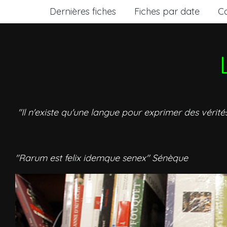
Dernières fiches
Fiches par date
C
"Il n'existe qu'une langue pour exprimer des vérité
"Rarum est felix idemque senex" Sénèque