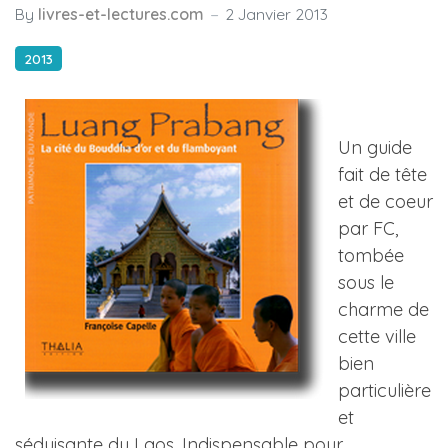
By
livres-et-lectures.com
2 Janvier 2013
2013
Un guide
fait de tête
et de coeur
par FC,
tombée
sous le
charme de
cette ville
bien
particulière
et
séduisante du Laos. Indispensable pour