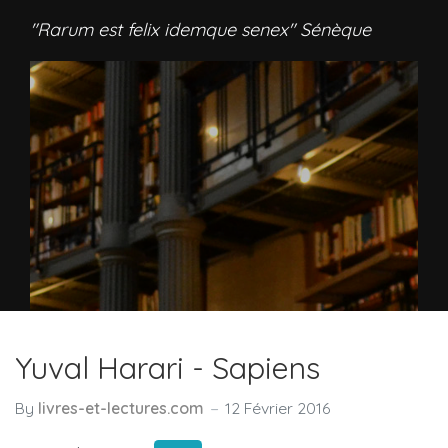
"Rarum est felix idemque senex" Sénèque
Yuval Harari - Sapiens
By
livres-et-lectures.com
12 Février 2016