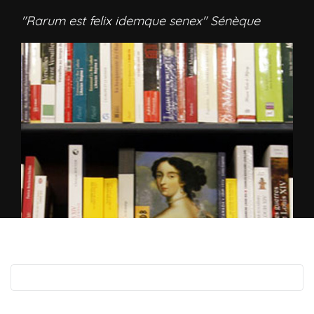
"Rarum est felix idemque senex" Sénèque