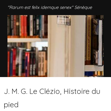
"Rarum est felix idemque senex" Sénèque
J. M. G. Le Clézio, Histoire du
pied