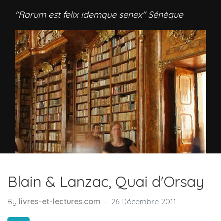
"Rarum est felix idemque senex" Sénèque
Blain & Lanzac, Quai d'Orsay
By
livres-et-lectures.com
26 Décembre 2011