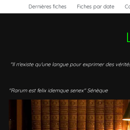
Dernières fiches
Fiches par date
C
"Il n'existe qu'une langue pour exprimer des vérité
"Rarum est felix idemque senex" Sénèque