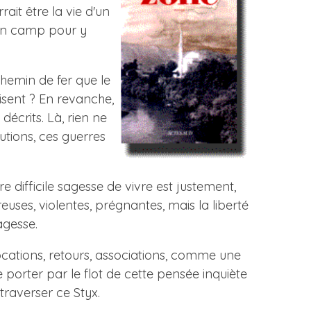
ait être la vie d'un
 un camp pour y
chemin de fer que le
sent ? En revanche,
écrits. Là, rien ne
tions, ces guerres
 difficile sagesse de vivre est justement,
uses, violentes, prégnantes, mais la liberté
agesse.
vocations, retours, associations, comme une
e porter par le flot de cette pensée inquiète
raverser ce Styx.