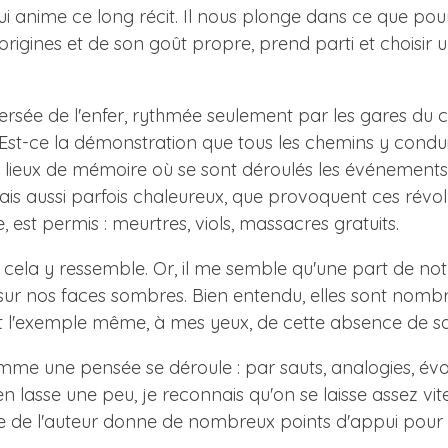
i anime ce long récit. Il nous plonge dans ce que pourr
origines et de son goût propre, prend parti et choisir
versée de l'enfer, rythmée seulement par les gares du 
st-ce la démonstration que tous les chemins y condui
s lieux de mémoire où se sont déroulés les événements d
s aussi parfois chaleureux, que provoquent ces révolu
ire, est permis : meurtres, viols, massacres gratuits.
cela y ressemble. Or, il me semble qu'une part de notre
 sur nos faces sombres. Bien entendu, elles sont nombre
 est l'exemple même, à mes yeux, de cette absence de s
e comme une pensée se déroule : par sauts, analogies, é
en lasse une peu, je reconnais qu'on se laisse assez vit
e de l'auteur donne de nombreux points d'appui pour t