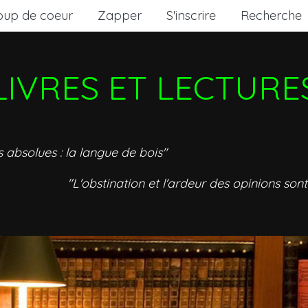
oup de coeur
Zapper
S'inscrire
Recherche
LIVRES ET LECTURE
s absolues : la langue de bois"
"L'obstination et l'ardeur des opinions sont