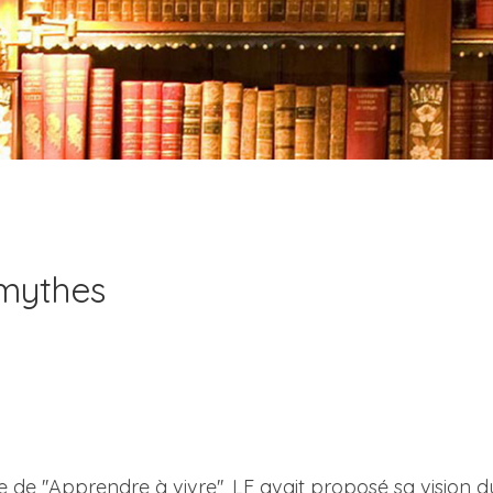
 mythes
e ''Apprendre à vivre'', LF avait proposé sa vision du b