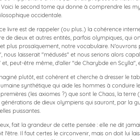
Voici le second tome qui donne à comprendre les mythe
losophique occidentale.
ce livre est de rappeler (ou plus..) la cohérence int
e de dieux et autres entités, parfois olympiques, qui on
ts et plus prosaïquement, notre vocabulaire. N'ouvrons
", nous laisserait "médusés" et nous serions alors capa
et, peut-être même, d'aller "de Charybde en Scylla", e
aginé plutôt, est cohérent et cherche à dresser le t
maine synthétique qui aide les hommes à conduire leur
ières (les axiomes ?) que sont le Chaos, la terre (Gaïa
 générations de dieux olympiens qui sauront, par la g
lles puissantes.
, fait la grandeur de cette pensée : elle ne dit jamai
 l'être. Il faut certes le circonvenir, mais on doit lui 