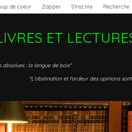
oup de coeur
Zapper
S'inscrire
Recherche
LIVRES ET LECTURE
s absolues : la langue de bois"
"L'obstination et l'ardeur des opinions sont