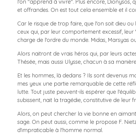
l'on "apprend à vivre". Plus encore, Dionysos,
et offrandes. On est tout cela ensemble et il co
Car le risque de trop faire, que l'on soit die
ceux qui, par leur comportement excessif, leur 
charge de l'ordre du monde. Midas, Marsyas ou 
Alors naitront de vrais héros qui, par leurs acte
Thésée, mais aussi Ulysse, chacun à sa manière,
Et les hommes, là dedans ? Ils sont devenus mor
mes yeux une partie remarquable de cette réflex
lutte. Tout juste peuvent-ils espérer que l'équil
subissent, nait la tragédie, constitutive de leur fr
Alors, on peut chercher la vie bonne en aiman
sage. On peut aussi, comme le propose F. Nietzc
d'impraticable à l'homme normal.