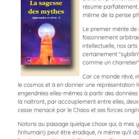
résume parfaitement. 
même de la pense phi
Le premier mérite de 
foisonnement arbitrair
intellectuelle, nos ar
certainement "sybillin
comme un charretier" 
Car ce monde rêvé, im
le cosmos et à en donner une représentation hu
engendrées elles-mêmes à partir des données prem
là naîtront, par accouplement entre elles, deux
cesse menacé par le Chaos et ses forces origine
Notons au passage quelque chose qui, à mes yeux
l'inhumain) peut être éradiqué, ni même qu'il doit