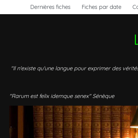
Dernières fiches
Fiches par date
C
"Il n'existe qu'une langue pour exprimer des vérité
"Rarum est felix idemque senex" Sénèque