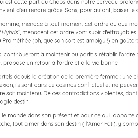
 qui est cette part du Chaos dans notre cerveau profon
nvient d'en rendre grâce. Sans, pour autant, baiser le c
u ou homme, menace à tout moment cet ordre du que mond
"
Hybris
", menacent cet ordre vont subir d'effroyables
Prométhée (oh, que son sort est ambigu !) en goûteron
s, contribueront à maintenir ou parfois rétablir l'ordre
 propose un retour à l'ordre et à la vie bonne.
tels depuis la création de la première femme : une chut
ion, ils sont dans ce cosmos conflictuel et ne peuvent
ibre soit maintenu. De ces contradictions violentes, dont
agile destin.
t le monde dans son présent et pour ce qu'il apporte 
he, tout aimer dans son destin ( l'Amor Fati), y compr