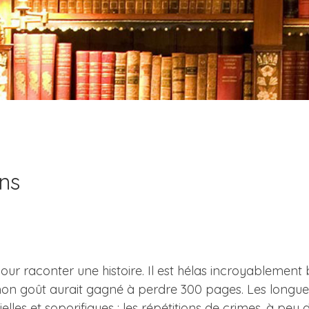
ns
our raconter une histoire. Il est hélas incroyablement b
on goût aurait gagné à perdre 300 pages. Les longues 
cielles et soporifiques ; les répétitions de crimes, à pe