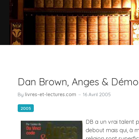
Dan Brown, Anges & Démo
By
livres-et-lectures.com
16 Avril 2005
2005
DB a un vrai talent p
debout mais qui, à m
religion sont superfi