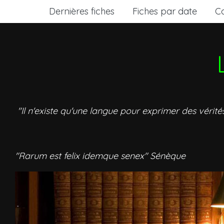
Dernières fiches
Fiches par date
C
"Il n'existe qu'une langue pour exprimer des vérité
"Rarum est felix idemque senex" Sénèque