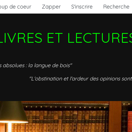
oup de coeur
Zapper
S'inscrire
Recherche
LIVRES ET LECTURE
s absolues : la langue de bois"
"L'obstination et l'ardeur des opinions sont