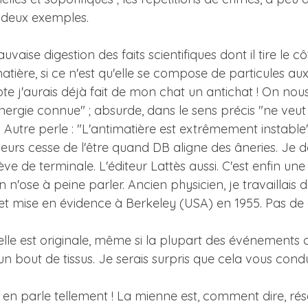
 deux exemples.
uvaise digestion des faits scientifiques dont il tire le c
atière, si ce n'est qu'elle se compose de particules au
e j'aurais déjà fait de mon chat un antichat ! On nous d
ergie connue" ; absurde, dans le sens précis "ne veut ri
Autre perle : "L'antimatière est extrêmement instable".
urs cesse de l'être quand DB aligne des âneries. Je devi
élève de terminale. L'éditeur Lattès aussi. C'est enfin 
 n'ose à peine parler. Ancien physicien, je travaillais
 et mise en évidence à Berkeley (USA) en 1955. Pas de
elle est originale, même si la plupart des événements 
out de tissus. Je serais surpris que cela vous conduise
n en parle tellement ! La mienne est, comment dire, rése