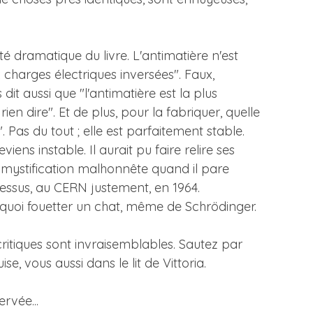
ôté dramatique du livre. L'antimatière n'est
x charges électriques inversées". Faux,
it aussi que "l'antimatière est la plus
en dire". Et de plus, pour la fabriquer, quelle
 Pas du tout ; elle est parfaitement stable.
ens instable. Il aurait pu faire relire ses
une mystification malhonnête quand il pare
 dessus, au CERN justement, en 1964.
 quoi fouetter un chat, même de Schrödinger.
critiques sont invraisemblables. Sautez par
, vous aussi dans le lit de Vittoria.
rvée...