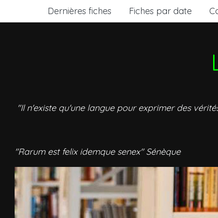
Dernières fiches
Fiches par date
C
"Il n'existe qu'une langue pour exprimer des vérité
"Rarum est felix idemque senex" Sénèque