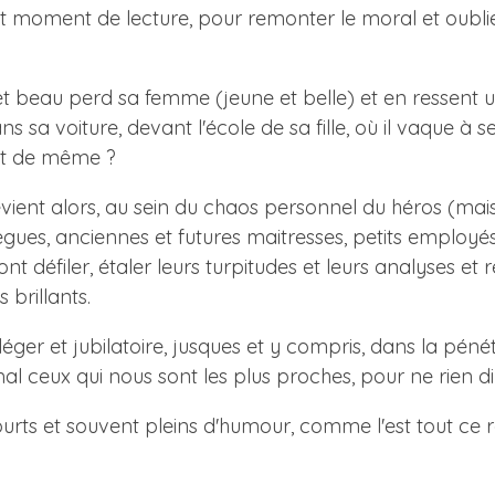
nt moment de lecture, pour remonter le moral et oublier
beau perd sa femme (jeune et belle) et en ressent un p
s sa voiture, devant l'école de sa fille, où il vaque à s
ait de même ?
devient alors, au sein du chaos personnel du héros (mais
lègues, anciennes et futures maitresses, petits employ
t défiler, étaler leurs turpitudes et leurs analyses et 
 brillants.
léger et jubilatoire, jusques et y compris, dans la pé
l ceux qui nous sont les plus proches, pour ne rien di
ourts et souvent pleins d'humour, comme l'est tout ce 