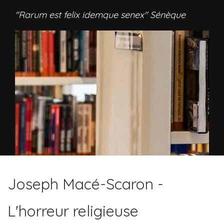
"Rarum est felix idemque senex" Sénèque
Joseph Macé-Scaron -
L'horreur religieuse