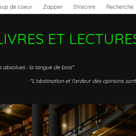
oup de coeur
Zapper
S'inscrire
Recherche
LIVRES ET LECTURE
s absolues : la langue de bois"
"L'obstination et l'ardeur des opinions sont