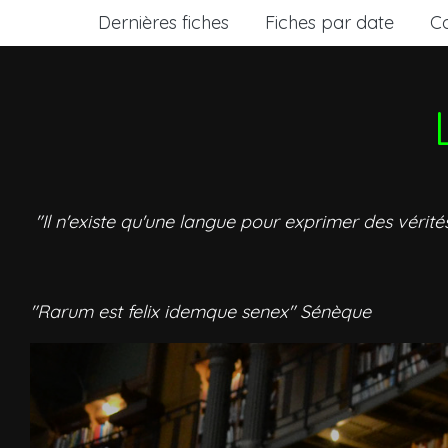
Dernières fiches
Fiches par date
C
"Il n'existe qu'une langue pour exprimer des vérité
"Rarum est felix idemque senex" Sénèque