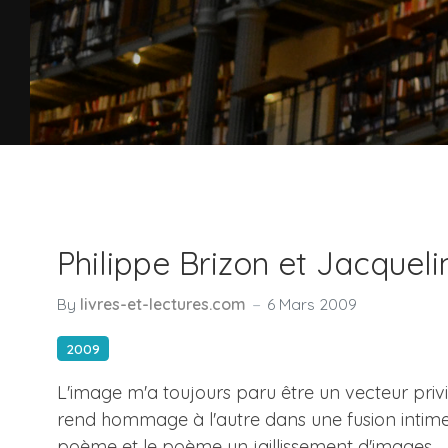
Philippe Brizon et Jacquel
By
livres-et-lectures.com
6 Mars 2009
2009
L'image m'a toujours paru être un vecteur privilé
rend hommage à l'autre dans une fusion intime ré
poème et le poème un jaillissement d'images.