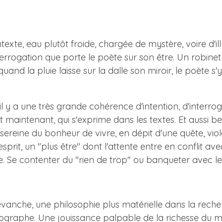
exte, eau plutôt froide, chargée de mystère, voire d'il
errogation que porte le poète sur son être. Un robinet
and la pluie laisse sur la dalle son miroir, le poète s'y
l y a une très grande cohérence d'intention, d'interroga
 et maintenant, qui s'exprime dans les textes. Et aussi
ereine du bonheur de vivre, en dépit d'une quête, vio
'esprit, un "plus être" dont l'attente entre en conflit
 Se contenter du "rien de trop" ou banqueter avec le
evanche, une philosophie plus matérielle dans la reche
graphe. Une jouissance palpable de la richesse du mo