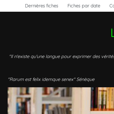
Dernières fiches
Fiches par date
C
"Il n'existe qu'une langue pour exprimer des vérité
"Rarum est felix idemque senex" Sénèque