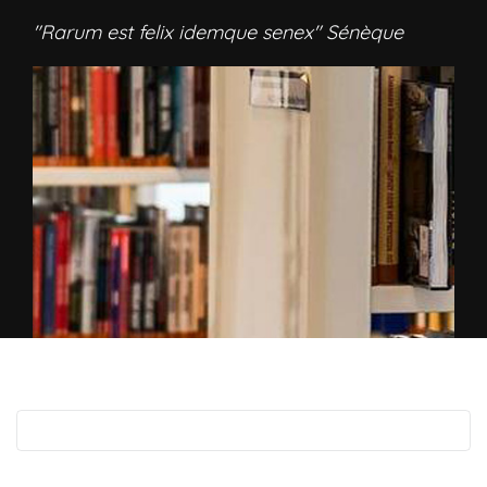
"Rarum est felix idemque senex" Sénèque