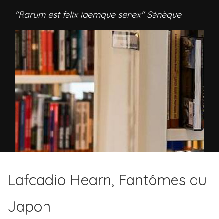
"Rarum est felix idemque senex" Sénèque
Lafcadio Hearn, Fantômes du
Japon