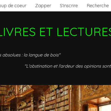
oup de coeur
Zapper
S'inscrire
Recherche
LIVRES ET LECTURE
s absolues : la langue de bois"
"L'obstination et l'ardeur des opinions sont