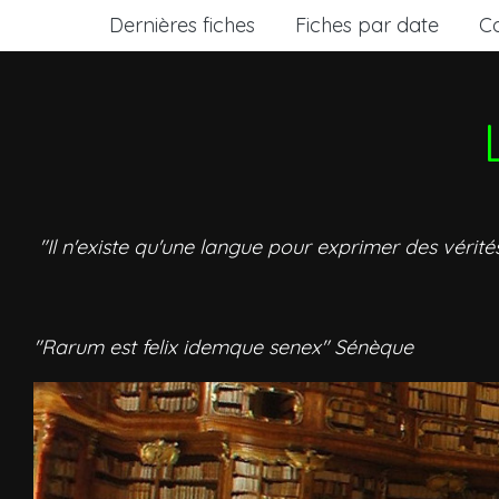
Dernières fiches
Fiches par date
C
"Il n'existe qu'une langue pour exprimer des vérité
"Rarum est felix idemque senex" Sénèque