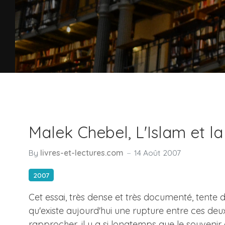
Malek Chebel, L'Islam et l
By
livres-et-lectures.com
14 Août 2007
2007
Cet essai, très dense et très documenté, tente d
qu'existe aujourd'hui une rupture entre ces deux
rapprocher, il y a si longtemps que le souvenir