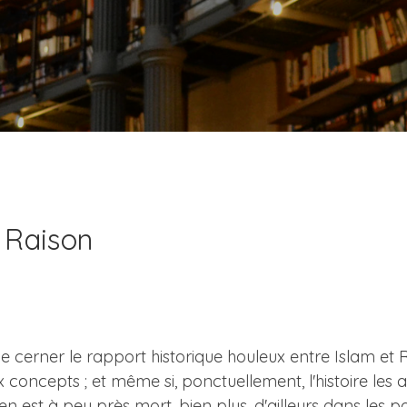
a Raison
e cerner le rapport historique houleux entre Islam et R
 concepts ; et même si, ponctuellement, l'histoire les a
 en est à peu près mort, bien plus, d'ailleurs dans les