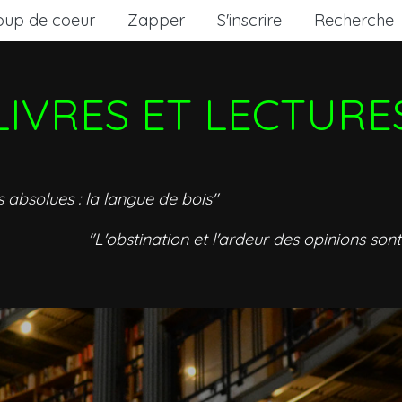
oup de coeur
Zapper
S'inscrire
Recherche
LIVRES ET LECTURE
s absolues : la langue de bois"
"L'obstination et l'ardeur des opinions sont