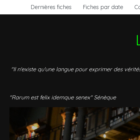
Dernières fiches
Fiches par date
C
"Il n'existe qu'une langue pour exprimer des vérité
"Rarum est felix idemque senex" Sénèque