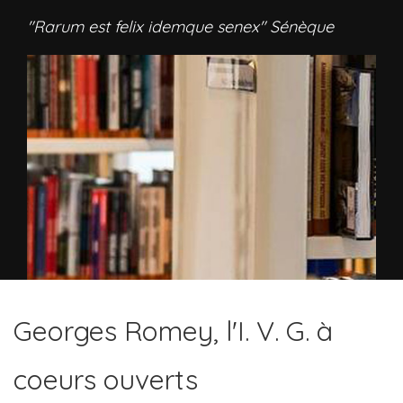
"Rarum est felix idemque senex" Sénèque
Georges Romey, l'I. V. G. à
coeurs ouverts