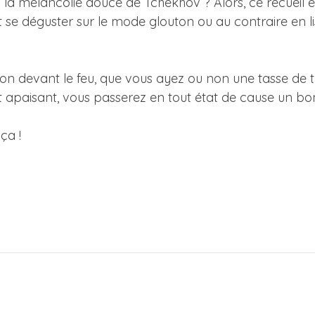
à la mélancolie douce de Tchekhov ? Alors, ce recueil 
 se déguster sur le mode glouton ou au contraire en l
n devant le feu, que vous ayez ou non une tasse de th
 apaisant, vous passerez en tout état de cause un b
ça !