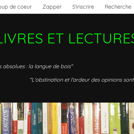
oup de coeur
Zapper
S'inscrire
Recherche
LIVRES ET LECTURE
s absolues : la langue de bois"
"L'obstination et l'ardeur des opinions sont