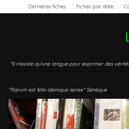
Dernières fiches
Fiches par date
C
"Il n'existe qu'une langue pour exprimer des vérité
"Rarum est felix idemque senex" Sénèque