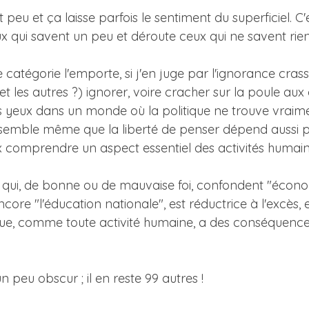
peu et ça laisse parfois le sentiment du superficiel. C
ceux qui savent un peu et déroute ceux qui ne savent rien
 catégorie l'emporte, si j'en juge par l'ignorance cras
et les autres ?) ignorer, voire cracher sur la poule au
es yeux dans un monde où la politique ne trouve vraime
emble même que la liberté de penser dépend aussi pour
ux comprendre un aspect essentiel des activités humain
x qui, de bonne ou de mauvaise foi, confondent "économi
core "l'éducation nationale", est réductrice à l'excès,
que, comme toute activité humaine, a des conséquences s
n peu obscur ; il en reste 99 autres !