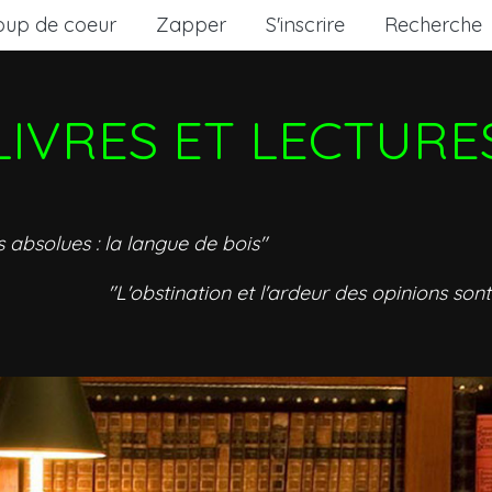
oup de coeur
Zapper
S'inscrire
Recherche
LIVRES ET LECTURE
s absolues : la langue de bois"
"L'obstination et l'ardeur des opinions sont