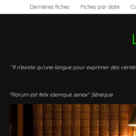
Dernières fiches
Fiches par date
C
"Il n'existe qu'une langue pour exprimer des vérité
"Rarum est felix idemque senex" Sénèque