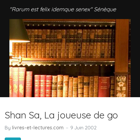
"Rarum est felix idemque senex" Sénèque
Shan Sa, La joueuse de go
By
livres-et-lectures.com
9 Juin 2002