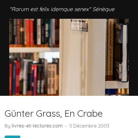
"Rarum est felix idemque senex" Sénèque
Günter Grass, En Crabe
By
livres-et-lectures.com
5 Décembre 2003