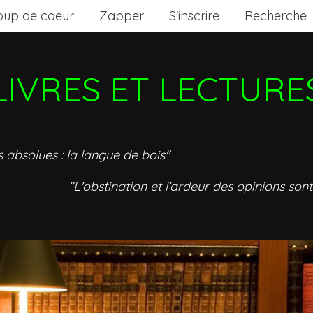
oup de coeur
Zapper
S'inscrire
Recherche
LIVRES ET LECTURE
s absolues : la langue de bois"
"L'obstination et l'ardeur des opinions sont