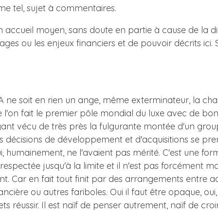
me tel, sujet à commentaires.
n accueil moyen, sans doute en partie à cause de la dif
s ou les enjeux financiers et de pouvoir décrits ici. S
A ne soit en rien un ange, même exterminateur, la char
e l'on fait le premier pôle mondial du luxe avec de bon
yant vécu de très près la fulgurante montée d'un group
 décisions de développement et d'acquisitions se pren
qui, humainement, ne l'avaient pas mérité. C'est une form
 respectée jusqu'à la limite et il n'est pas forcément m
 Car en fait tout finit par des arrangements entre adve
ière ou autres fariboles. Oui il faut être opaque, oui, i
ets réussir. Il est naïf de penser autrement, naïf de cr