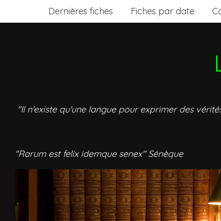
Dernières fiches
Fiches par date
C
"Il n'existe qu'une langue pour exprimer des vérité
"Rarum est felix idemque senex" Sénèque