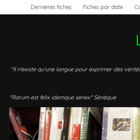
Dernières fiches
Fiches par date
C
"Il n'existe qu'une langue pour exprimer des vérité
"Rarum est felix idemque senex" Sénèque