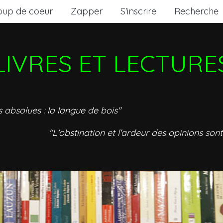
oup de coeur
Zapper
S'inscrire
Recherche
LIVRES ET LECTURE
s absolues : la langue de bois"
"L'obstination et l'ardeur des opinions sont