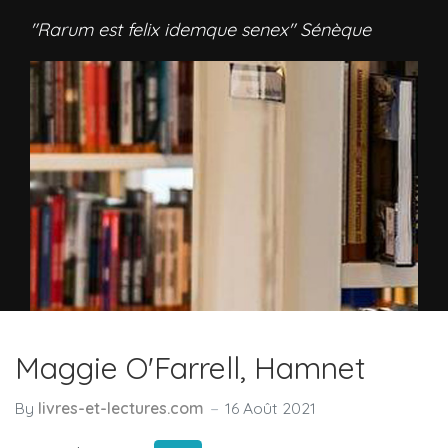
"Rarum est felix idemque senex" Sénèque
Maggie O'Farrell, Hamnet
By
livres-et-lectures.com
16 Août 2021