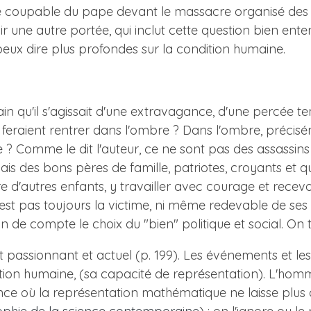
jugé coupable du pape devant le massacre organisé des 
ir une autre portée, qui inclut cette question bien ente
peux dire plus profondes sur la condition humaine.
ain qu'il s'agissait d'une extravagance, d'une percée 
 feraient rentrer dans l'ombre ? Dans l'ombre, précisé
 ? Comme le dit l'auteur, ce ne sont pas des assassins
s des bons pères de famille, patriotes, croyants et qui,
re d'autres enfants, y travailler avec courage et recevoi
st pas toujours la victime, ni même redevable de ses c
n de compte le choix du "bien" politique et social. On 
it passionnant et actuel (p. 199). Les événements et l
tion humaine, (sa capacité de représentation). L'hom
 science où la représentation mathématique ne laisse plu