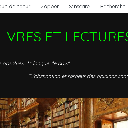
oup de coeur
Zapper
S'inscrire
Recherche
LIVRES ET LECTURE
s absolues : la langue de bois"
"L'obstination et l'ardeur des opinions sont