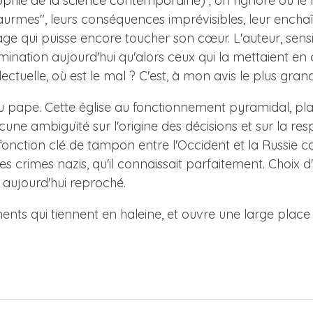
ophie de la science contemporaine
) ; on l'ignore ou 
naurmes", leurs conséquences imprévisibles, leur ench
e image qui puisse encore toucher son cœur. L'auteur, sen
mination aujourd'hui qu'alors ceux qui la mettaient en œ
lectuelle, où est le mal ? C'est, à mon avis le plus gran
du pape. Cette église au fonctionnement pyramidal, plac
 ambiguïté sur l'origine des décisions et sur la respons
onction clé de tampon entre l'Occident et la Russie com
des crimes nazis, qu'il connaissait parfaitement. Choi
 aujourd'hui reproché.
nts qui tiennent en haleine, et ouvre une large place à 