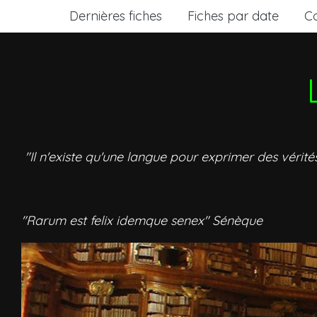
Dernières fiches
Fiches par date
C
"Il n'existe qu'une langue pour exprimer des vérité
"Rarum est felix idemque senex" Sénèque