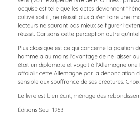
sens (voir le superbe livre de R. Omnès :
philos
acquise est telle que les actes deviennent "hé
cultivé soit il , ne réussit plus à s'en faire un
lecteurs ne sauront pas mieux se figurer l'exter
réussit. Car sans cette perception autre qu'intel
Plus classique est ce qui concerne la position 
homme a au moins l'avantage de ne laisser aucune
était un diplomate et voyait à l'Allemagne une f
affaiblir cette Allemagne par la dénonciation 
sensible aux souffrance de ses créatures. Choix
Le livre est bien écrit, ménage des rebondisseme
Éditions Seuil 1963