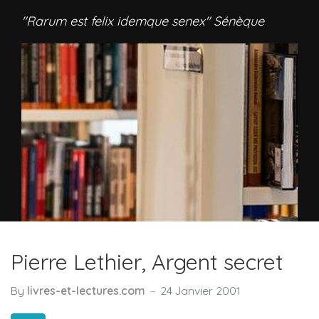
"Rarum est felix idemque senex" Sénèque
Pierre Lethier, Argent secret
By
livres-et-lectures.com
24 Janvier 2001