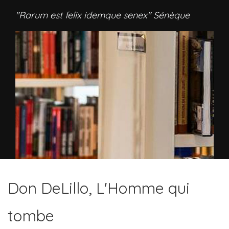
"Rarum est felix idemque senex" Sénèque
Don DeLillo, L'Homme qui
tombe