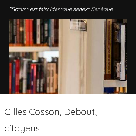
"Rarum est felix idemque senex" Sénèque
Gilles Cosson, Debout,
citoyens !