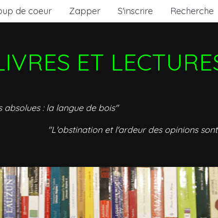
oup de coeur
Zapper
S'inscrire
Recherche
LIVRES ET LECTURE
s absolues : la langue de bois"
"L'obstination et l'ardeur des opinions sont