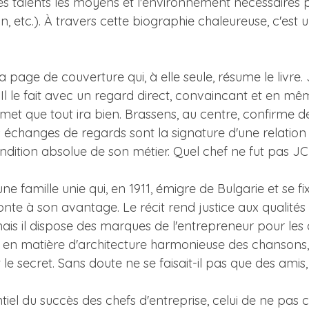
s talents les moyens et l'environnement nécessaires p
n, etc.). À travers cette biographie chaleureuse, c'est 
 page de couverture qui, à elle seule, résume le livre. 
 Il le fait avec un regard direct, convaincant et en mê
t que tout ira bien. Brassens, au centre, confirme de 
s échanges de regards sont la signature d'une relation 
ndition absolue de son métier. Quel chef ne fut pas JC 
ne famille unie qui, en 1911, émigre de Bulgarie et se f
onte à son avantage. Le récit rend justice aux qualité
 mais il dispose des marques de l'entrepreneur pour l
oix en matière d'architecture harmonieuse des chanso
 le secret. Sans doute ne se faisait-il pas que des amis,
iel du succès des chefs d'entreprise, celui de ne pas c