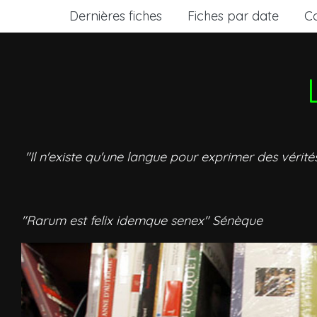
Dernières fiches
Fiches par date
C
"Il n'existe qu'une langue pour exprimer des vérité
"Rarum est felix idemque senex" Sénèque