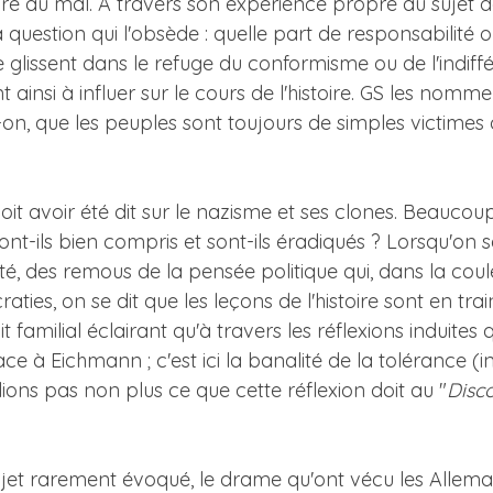
re au mal. A travers son expérience propre au sujet d
question qui l'obsède : quelle part de responsabilité o
se glissent dans le refuge du conformisme ou de l'indif
nsi à influer sur le cours de l'histoire. GS les nomme l
on, que les peuples sont toujours de simples victimes d
t avoir été dit sur le nazisme et ses clones. Beaucoup 
t-ils bien compris et sont-ils éradiqués ? Lorsqu'on s
é, des remous de la pensée politique qui, dans la co
ties, on se dit que les leçons de l'histoire sont en train
familial éclairant qu'à travers les réflexions induites 
e à Eichmann ; c'est ici la banalité de la tolérance (i
ions pas non plus ce que cette réflexion doit au "
Disco
un sujet rarement évoqué, le drame qu'ont vécu les Alle