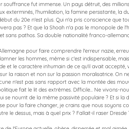
 souffrance fut immense. Un pays détruit, des million
 exterminés, l'humiliation, la famine persistante, la dur
 début du 20e n'est plus. Qui n'a pris conscience que to
ouvera pas ? Et que la Shoah n'a pas le monopole de l'h
its et sans pathos. Sa double nationalité franco-allem
n Allemagne pour faire comprendre l'erreur nazie, erreu
amner les hommes, même si c'est indispensable, mais i
vide et le caractère inhumain de ce qu'il avait accepté, v
sur la raison et non sur la passion moralisatrice. On
lacune n'est pas sans rapport avec la montée des mou
ique fait le lit des extrêmes. Difficile... Ne vivons-
qui se nourrit de la même passivité populaire ? Et si la 
asse pour la faire changer, je crains que nous soyon
utre le dessus, mais à quel prix ? Fallait-il raser Dresde 
 de l'Europe actuelle, obèse, dispersée et mal aimée,