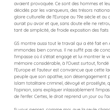
avaient provoquée. Ce sont des hommes et leur
décidés par les vainqueurs, des trésors nationaux
gloire culturelle de l'Europe au 19e siècle et au
aurait pu avoir et que, sans doute elle ne retr
tant de simplicité, de froide exposition des fa
GS montre aussi tout le travail qui a été fait e
immondes bien connus. Il ne suffit pas de cond
l'impasse où il s'était engagé et lui montrer le 
mémoire considérable, à l'Ouest surtout, fondé 
l'Europe et l'auteur est convaincue que cette 
peuple que son apathie, son désengagement polit
Islam totalitaire criminel, dévoyé et prosélyte, 
l'opinion, sans expliquer inlassablement l'imp
de l'enfer. Certes, le droit reprend un jour ou l'a
Si vous pensez, comme moi, que la seule chance