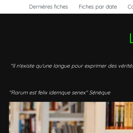
Dernières fiches
Fiches par date
C
"Il n'existe qu'une langue pour exprimer des vérité
"Rarum est felix idemque senex" Sénèque