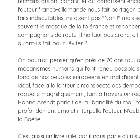
humains qui ont conduit et qui conduisent enco
l'auteur franco-allemande nous fait partager la 
faits indiscutables, ne disent pas "Non !" mais 
souvent le masque de la tolérance et renoncent ai
compagnons de route. Il ne faut pas croire, dit-
qu'ont-ils fait pour l'éviter ?
On pourrait penser qu'en près de 70 ans tout doi
mécanismes humains qui l'ont rendu possible son
fond de nos peuples européens en mal d'identit
idéal, face à la lenteur circonspecte des démocra
rappelle magnifiquement, tant à travers un récit 
Hanna Arendt parlait de la "banalité du mal" fac
profondément ému et interpellé l'auteur. N'oubl
la Boétie.
C'est aussi un livre utile, car il nous parle d'