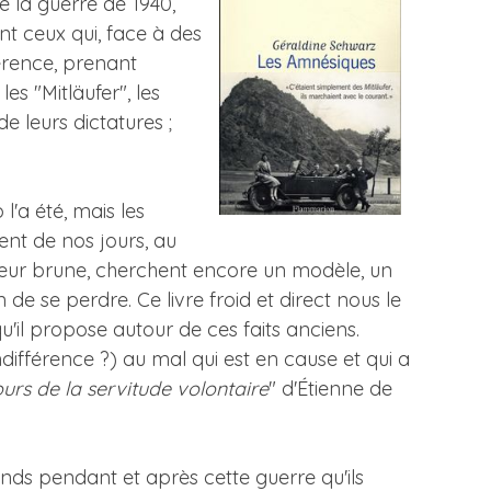
e la guerre de 1940,
nt ceux qui, face à des
férence, prenant
es "Mitläufer", les
e leurs dictatures ;
l'a été, mais les
ent de nos jours, au
uleur brune, cherchent encore un modèle, un
 de se perdre. Ce livre froid et direct nous le
qu'il propose autour de ces faits anciens.
ndifférence ?) au mal qui est en cause et qui a
urs de la servitude volontaire
" d'Étienne de
mands pendant et après cette guerre qu'ils