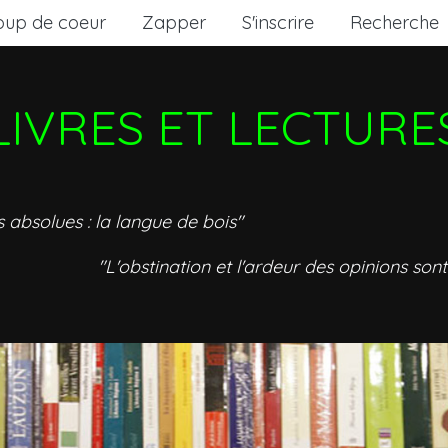
oup de coeur
Zapper
S'inscrire
Recherche
LIVRES ET LECTURE
s absolues : la langue de bois"
"L'obstination et l'ardeur des opinions sont