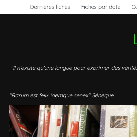
Dernières fiches
Fiches par date
C
"Il n'existe qu'une langue pour exprimer des vérité
"Rarum est felix idemque senex" Sénèque