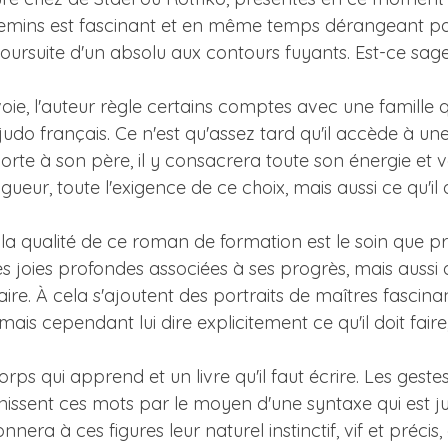
hemins est fascinant et en même temps dérangeant par
rsuite d'un absolu aux contours fuyants. Est-ce sages
oie, l'auteur règle certains comptes avec une famille q
judo français. Ce n'est qu'assez tard qu'il accède à u
 porte à son père, il y consacrera toute son énergie et
gueur, toute l'exigence de ce choix, mais aussi ce qu'il a
 la qualité de ce roman de formation est le soin que pre
, ses joies profondes associées à ses progrès, mais au
itaire. À cela s'ajoutent des portraits de maîtres fascinan
s cependant lui dire explicitement ce qu'il doit faire, q
orps qui apprend et un livre qu'il faut écrire. Les gest
issent ces mots par le moyen d'une syntaxe qui est jus
nnera à ces figures leur naturel instinctif, vif et préci