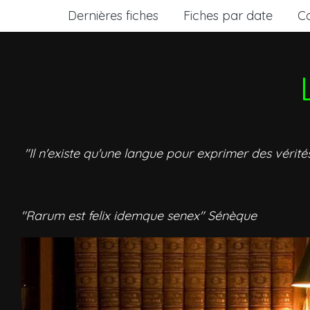
Dernières fiches
Fiches par date
C
"Il n'existe qu'une langue pour exprimer des vérité
"Rarum est felix idemque senex" Sénèque