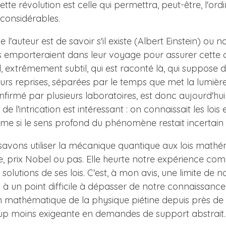
e révolution est celle qui permettra, peut-être, l'ord
 considérables.
l'auteur est de savoir s'il existe (Albert Einstein) ou n
 emporteraient dans leur voyage pour assurer cette co
 extrêmement subtil, qui est raconté là, qui suppose de 
urs reprises, séparées par le temps que met la lumière
nfirmé par plusieurs laboratoires, est donc aujourd'hui
'intrication est intéressant : on connaissait les lois et 
même si le sens profond du phénomène restait incertain 
us savons utiliser la mécanique quantique aux lois math
 prix Nobel ou pas. Elle heurte notre expérience co
solutions de ses lois. C'est, à mon avis, une limite d
és à un point difficile à dépasser de notre connaissan
ation mathématique de la physique piétine depuis près d
p moins exigeante en demandes de support abstrait. 