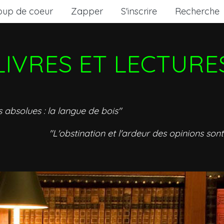
oup de coeur
Zapper
S'inscrire
Recherche
LIVRES ET LECTURE
s absolues : la langue de bois"
"L'obstination et l'ardeur des opinions sont