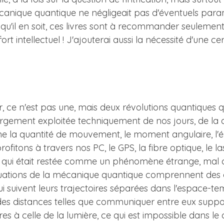
canique quantique ne négligeait pas d'éventuels param
qu'il en soit, ces livres sont à recommander seulement 
fort intellectuel ! J'ajouterai aussi la nécessité d'une 
, ce n'est pas une, mais deux révolutions quantiques qu
largement exploitée techniquement de nos jours, de la q
 la quantité de mouvement, le moment angulaire, l'én
itons à travers nos PC, le GPS, la fibre optique, le las
s, qui était restée comme un phénomène étrange, mal 
des équations de la mécanique quantique comprennent des
i suivent leurs trajectoires séparées dans l'espace-te
des distances telles que communiquer entre eux suppo
es à celle de la lumière, ce qui est impossible dans le