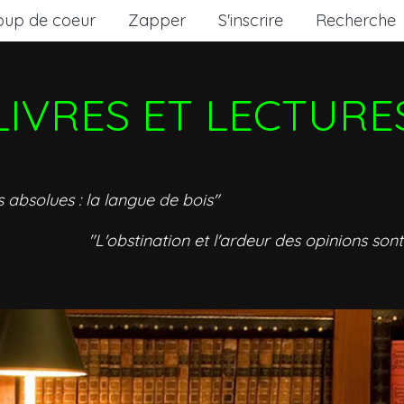
oup de coeur
Zapper
S'inscrire
Recherche
LIVRES ET LECTURE
s absolues : la langue de bois"
"L'obstination et l'ardeur des opinions sont