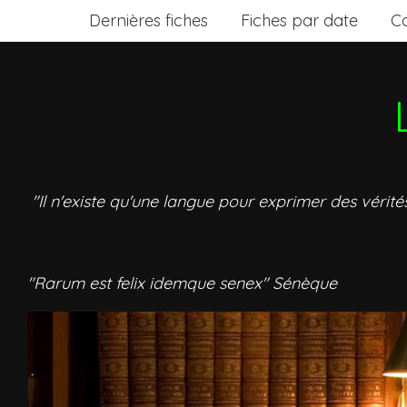
Dernières fiches
Fiches par date
C
"Il n'existe qu'une langue pour exprimer des vérité
"Rarum est felix idemque senex" Sénèque