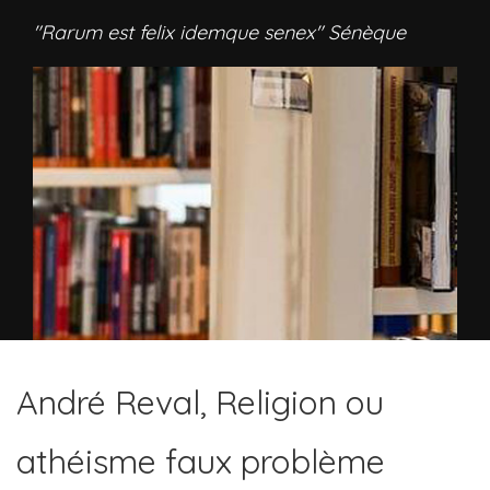
"Rarum est felix idemque senex" Sénèque
André Reval, Religion ou
athéisme faux problème