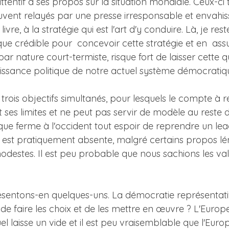
attentif à ses propos sur la situation mondiale. Ceux-ci
 souvent relayés par une presse irresponsable et envah
 livre, à la stratégie qui est l'art d'y conduire. Là, je rest
tique crédible pour concevoir cette stratégie et en assu
par nature court-termiste, risque fort de laisser cette 
puissance politique de notre actuel système démocratiqu
 trois objectifs simultanés, pour lesquels le compte 
 ses limites et ne peut pas servir de modèle au reste
que ferme à l'occident tout espoir de reprendre un lea
n est pratiquement absente, malgré certains propos lén
modestes. Il est peu probable que nous sachions les va
. Présentons-en quelques-uns. La démocratie représenta
ce de faire les choix et de les mettre en œuvre ? L'Eu
l laisse un vide et il est peu vraisemblable que l'Europ