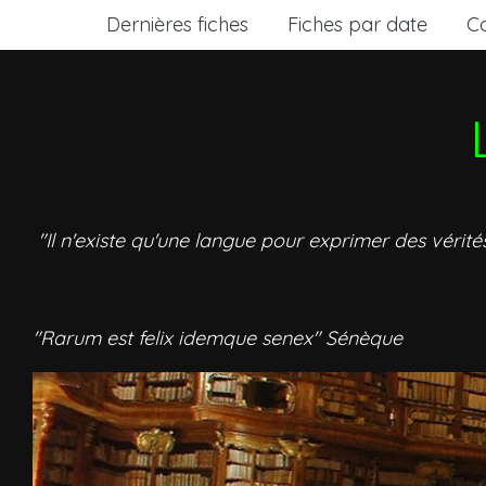
Dernières fiches
Fiches par date
C
"Il n'existe qu'une langue pour exprimer des vérité
"Rarum est felix idemque senex" Sénèque