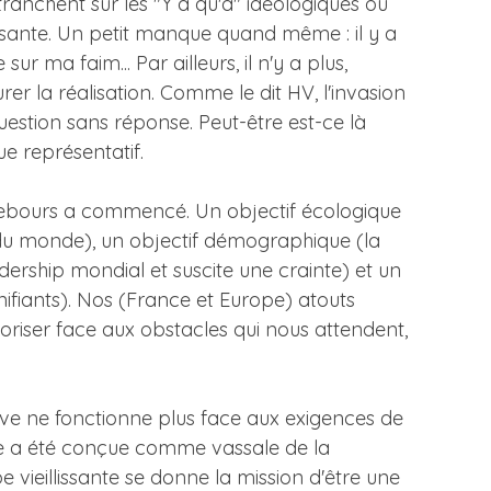
 tranchent sur les "Y a qu'à" idéologiques ou
issante. Un petit manque quand même : il y a
e sur ma faim... Par ailleurs, il n'y a plus,
rer la réalisation. Comme le dit HV, l'invasion
question sans réponse. Peut-être est-ce là
e représentatif.
à rebours a commencé. Un objectif écologique
 du monde), un objectif démographique (la
dership mondial et suscite une crainte) et un
ifiants). Nos (France et Europe) atouts
loriser face aux obstacles qui nous attendent,
tive ne fonctionne plus face aux exigences de
rope a été conçue comme vassale de la
e vieillissante se donne la mission d'être une