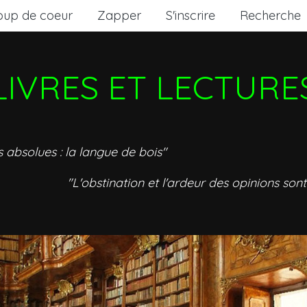
oup de coeur
Zapper
S'inscrire
Recherche
LIVRES ET LECTURE
s absolues : la langue de bois"
"L'obstination et l'ardeur des opinions sont