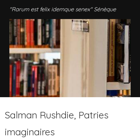
"Rarum est felix idemque senex" Sénèque
Salman Rushdie, Patries
imaginaires