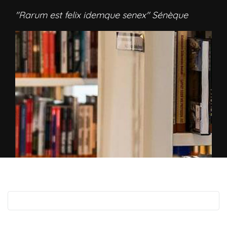
"Rarum est felix idemque senex" Sénèque