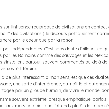
 sur l'influence réciproque de civilisations en contact e
an" des civilisations ( le discours politiquement correc
incre par le coeur que par la raison.
 pas indépendantes. C'est sans doute d'ailleurs, ce qui 
 par les Romains comme des sauvages et les Mexicain
 s'installent partout, souvent commentés au-delà de
rtuosité littéraire.
ci de plus intéressant, à mon sens, est que ces dualité
ssage, une sorte d'interférence, qui naît là et qui engen
rtagée par un groupe humain, de vivre le monde, dont
lyrisme souvent extrême, presque emphatique, parfois la
nner aux mots un poids que j'attends plutôt de la pensé