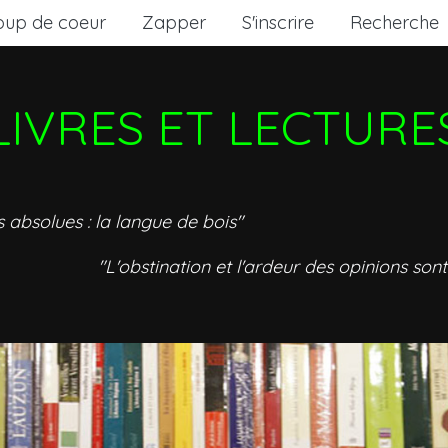
oup de coeur
Zapper
S'inscrire
Recherche
LIVRES ET LECTURE
s absolues : la langue de bois"
"L'obstination et l'ardeur des opinions sont