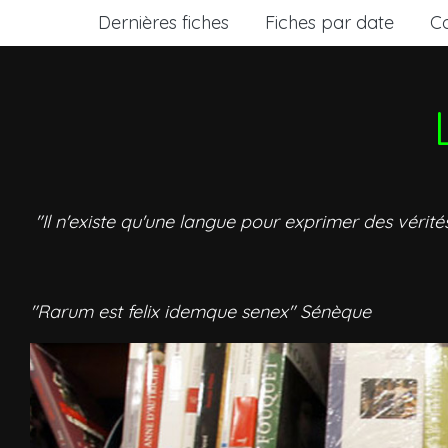
Dernières fiches
Fiches par date
C
"Il n'existe qu'une langue pour exprimer des vérité
"Rarum est felix idemque senex" Sénèque